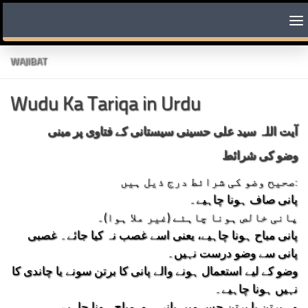
Skip to content
WAJIBAT
Wudu Ka Tariqa in Urdu
آیت اللہ سید علی حسینی سیستانی کے فتاوی پر مبنی
وضو کی شرائط
صحیح وضو کی شرائط درج ذیل ہیں:
پانی صاف ہونا چاہیے۔
پانی خالص ہونا چاہئے (غیر ملا ہوا)۔
پانی مباح ہونا چاہیے، یعنی اسے غصب نہ کیا جائے۔ غصبی
پانی سے وضو درست نہیں۔
وضو کے لیے استعمال ہونے والے پانی کا برتن سونے یا چاندی کا
نہیں ہونا چاہیے۔
وہ برتن یا برتن جس میں پانی ہو، مباح ہونا چاہیے۔