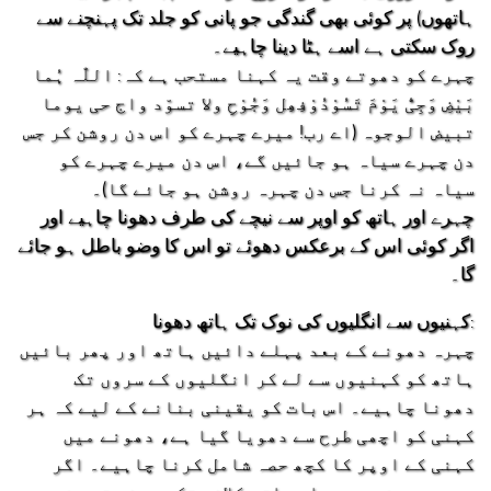
ہاتھوں) پر کوئی بھی گندگی جو پانی کو جلد تک پہنچنے سے
روک سکتی ہے اسے ہٹا دینا چاہیے۔
چہرے کو دھوتے وقت یہ کہنا مستحب ہے کہ: اللّٰہ ہُما
بَیْضِ وَجِیُّ یَوْمَ تَسُوْدُوْفِھِل وَجُوْحِ ولا تسوّد واج حی یوما
تبیض الوجوہ (اے رب! میرے چہرے کو اس دن روشن کر جس
دن چہرے سیاہ ہو جائیں گے، اس دن میرے چہرے کو
سیاہ نہ کرنا جس دن چہرہ روشن ہو جائے گا)۔
چہرے اور ہاتھ کو اوپر سے نیچے کی طرف دھونا چاہیے اور
اگر کوئی اس کے برعکس دھوئے تو اس کا وضو باطل ہو جائے
گا۔
کہنیوں سے انگلیوں کی نوک تک ہاتھ دھونا:
چہرہ دھونے کے بعد پہلے دائیں ہاتھ اور پھر بائیں
ہاتھ کو کہنیوں سے لے کر انگلیوں کے سروں تک
دھونا چاہیے۔ اس بات کو یقینی بنانے کے لیے کہ ہر
کہنی کو اچھی طرح سے دھویا گیا ہے، دھونے میں
کہنی کے اوپر کا کچھ حصہ شامل کرنا چاہیے۔ اگر