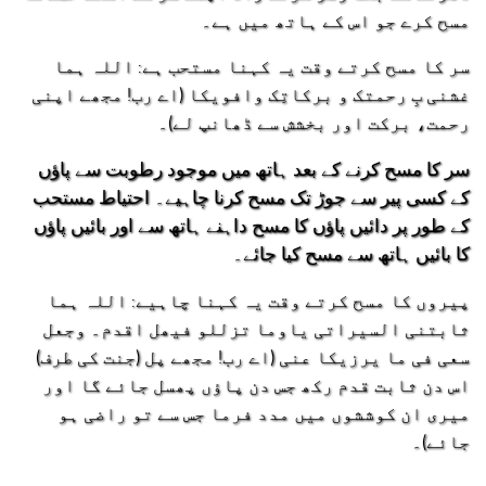
مسح کرے جو اس کے ہاتھ میں ہے۔
سر کا مسح کرتے وقت یہ کہنا مستحب ہے: اللہ ہما
غشنی بِ رحمتک و برکاتِک وافویکا (اے رب! مجھے اپنی
رحمت، برکت اور بخشش سے ڈھانپ لے)۔
سر کا مسح کرنے کے بعد ہاتھ میں موجود رطوبت سے پاؤں
کے کسی پیر سے جوڑ تک مسح کرنا چاہیے۔ احتیاط مستحب
کے طور پر دائیں پاؤں کا مسح داہنے ہاتھ سے اور بائیں پاؤں
کا بائیں ہاتھ سے مسح کیا جائے۔
پیروں کا مسح کرتے وقت یہ کہنا چاہیے: اللہ ہما
ثابتنی السیراتی یاوما تزللو فیھل اقدم۔ وجعل
سعی فی ما یرزیکا عنی (اے رب! مجھے پل (جنت کی طرف)
اس دن ثابت قدم رکھ جس دن پاؤں پھسل جائے گا اور
میری ان کوششوں میں مدد فرما جس سے تو راضی ہو
جائے)۔