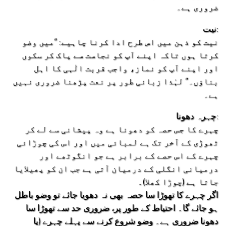
ضروری ہے۔
نیت:
نیت کو ذہن میں اس طرح ادا کرنا چاہیے: “میں وضو
کرتا ہوں تاکہ اپنے آپ کو نجاست سے پاک کر سکوں
اور اپنے آپ کو نماز، واجب قربت الٰہی کا اہل
بناؤں۔” لہٰذا زبانی طور پر نعت پڑھنا ضروری نہیں
ہے۔
چہرہ دھونا:
چہرے کا جس حصہ کو دھونا ہے وہ پیشانی سے لے کر
ٹھوڑی کے آخر تک ہے لمبائی میں اور اس کی چوڑائی
چہرے کے اس حصے کے برابر ہے جو انگوٹھے اور
درمیانی انگلی کے درمیان آتی ہے جب ان کو پھیلایا
جاتا ہے (چوڑا کھلا)۔
اگر چہرے کا تھوڑا سا حصہ بھی نہ دھویا جائے تو وضو باطل
ہو جائے گا۔ احتیاط کے طور پر، ضروری حد سے تھوڑا سا
دھونا ضروری ہے۔ وضو شروع کرنے سے پہلے چہرے (یا