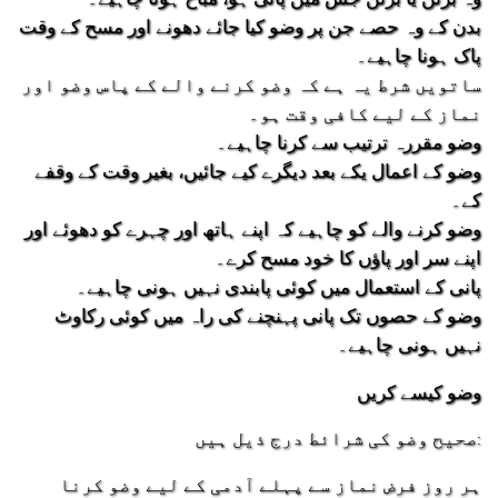
بدن کے وہ حصے جن پر وضو کیا جائے دھونے اور مسح کے وقت
پاک ہونا چاہیے۔
ساتویں شرط یہ ہے کہ وضو کرنے والے کے پاس وضو اور
نماز کے لیے کافی وقت ہو۔
وضو مقررہ ترتیب سے کرنا چاہیے۔
وضو کے اعمال یکے بعد دیگرے کیے جائیں، بغیر وقت کے وقفے
کے۔
وضو کرنے والے کو چاہیے کہ اپنے ہاتھ اور چہرے کو دھوئے اور
اپنے سر اور پاؤں کا خود مسح کرے۔
پانی کے استعمال میں کوئی پابندی نہیں ہونی چاہیے۔
وضو کے حصوں تک پانی پہنچنے کی راہ میں کوئی رکاوٹ
نہیں ہونی چاہیے۔
وضو کیسے کریں
صحیح وضو کی شرائط درج ذیل ہیں:
ہر روز فرض نماز سے پہلے آدمی کے لیے وضو کرنا