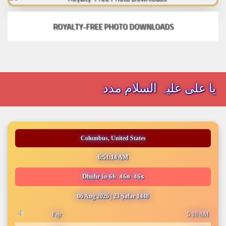
ROYALTY-FREE PHOTO DOWNLOADS
یا علی علیہ السلام مدد
Columbus, United States
6:51:14 AM
Dhuhr
in
6h 46m 46s
06 Aug 2026
|
23 Ṣafar 1448
Fajr
5:10 AM