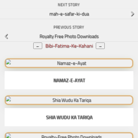
NEXT STORY
mah-e-safar-ki-dua
PREVIOUS STORY
Royalty Free Photo Downloads
Bibi-Fatima-Ke-Kahani
←
→
NAMAZ-E-AYAT
SHIA WUDU KA TARIQA