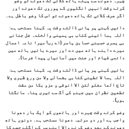
چہرہ دھونے سے پہلے ہاتھ کلائی تک دھوئے تو وضو
کرتے وقت انہیں انگلیوں کے پوروں تک دھوئے اور
اگر صرف کلائی تک ہاتھ دھوئے تو اس کا وضو باطل ہے۔
دائیں کہنی پر پانی ڈالتے وقت یہ کہنا مستحب ہے:
اللہ ہما اتینی کتاب بی یمینی والخلدہ فل جنانی
بی یسری حسبنی حسابن یاسر (اے رب! میرا نامہ اعمال
میرے داہنے ہاتھ میں دے اور میرے بائیں ہاتھ میں
دائمی قیام اور جنت میں آسانیاں پیدا فرما)۔
بائیں کہنی پر پانی ڈالتے وقت یہ کہنا مستحب ہے:
اللہ ہما لا تطینی کتابی بشمالی ولا من ورع ظہری ولا
تاج الھا مغلو لتن الا انوقی و عزو بکا من مقت
تطعین نظران میں جہنم کی آگ سے تیری پناہ مانگتا
ہوں)۔
وضو کرتے وقت چہرے اور ہاتھوں کو ایک بار دھونا
واجب ہے اور دو مرتبہ دھونا مستحب ہے۔ دونوں ہاتھ
دھونے کے بعد وضو کرنے والا اپنے سر کے اگلے حصے کا