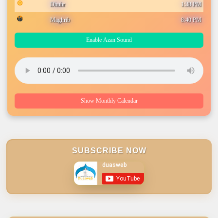
Dhuhr
1:38 PM
Maghrib
8:40 PM
Enable Azan Sound
Show Monthly Calendar
SUBSCRIBE NOW