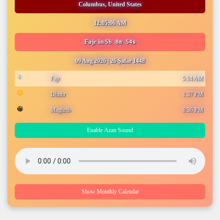
Columbus, United States
12:05:06 AM
Fajr
in
5h 8m 54s
09 Aug 2026
|
26 Ṣafar 1448
Fajr
5:14 AM
Dhuhr
1:37 PM
Maghrib
8:36 PM
Enable Azan Sound
Show Monthly Calendar